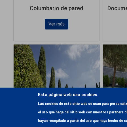
Columbario de pared
Docume
Ver más
Esta página web usa cookies.
Las cookies de este sitio web se usan para personali
Panteones
el uso que haga del sitio web con nuestros partners d
hayan recopilado a partir del uso que haya hecho de s
Ver más