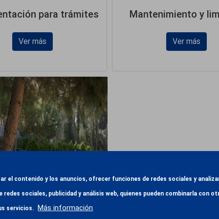
ntación para trámites
Mantenimiento y li
Ver más
Ver más
zar el contenido y los anuncios, ofrecer funciones de redes sociales y anali
Tumbas
e redes sociales, publicidad y análisis web, quienes pueden combinarla con 
Más información
us servicios.
Ver más