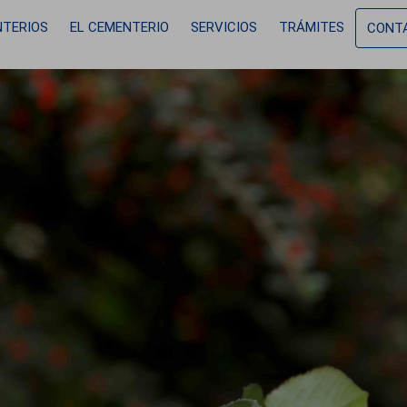
Pasar al contenido principal
ncipal Sant Cugat del Vallès
TERIOS
EL CEMENTERIO
SERVICIOS
TRÁMITES
CONT