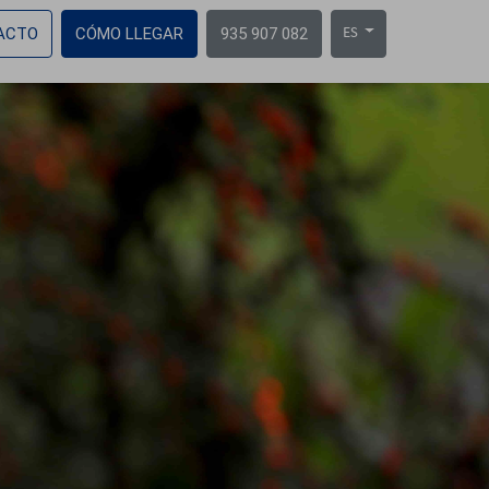
ACTO
CÓMO LLEGAR
935 907 082
ES